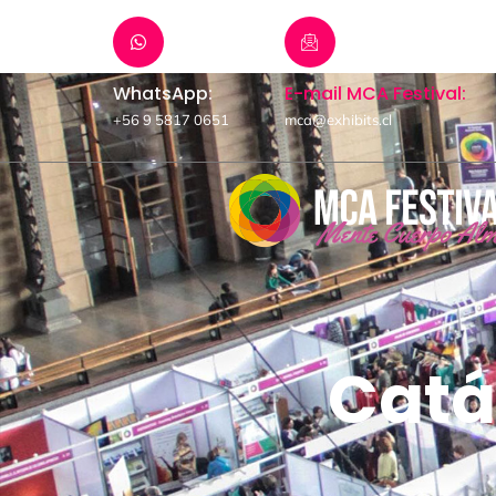
WhatsApp:
E-mail MCA Festival:
+56 9 5817 0651
mca@exhibits.cl
Catá