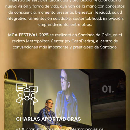
nueva visión y forma de vida, que van de la mano con conceptos
de consciencia, momento presente, bienestar, felicidad, salud
integrativa, alimentación saludable, sustentabilidad, innovación,
emprendimiento, entre otros.
MCA FESTIVAL 2025
se realizará en Santiago de Chile, en el
recinto Metropolitan Center (ex CasaPiedra), el centro de
convenciones más importante y prestigioso de Santiago.
01.
CHARLAS APORTADORAS
+100 charlistas nacionales e internacionales de