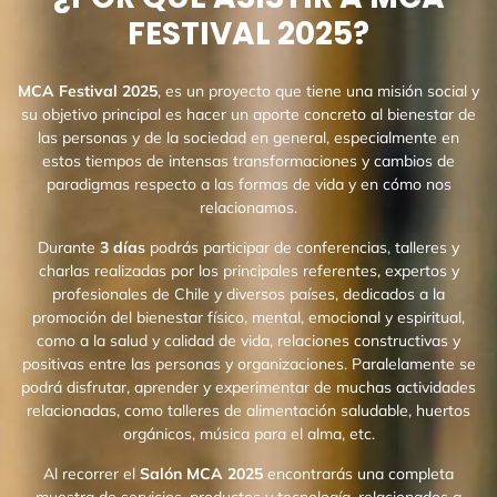
FESTIVAL 2025?
MCA Festival 2025
, es un proyecto que tiene una misión social y
su objetivo principal es hacer un aporte concreto al bienestar de
las personas y de la sociedad en general, especialmente en
estos tiempos de intensas transformaciones y cambios de
paradigmas respecto a las formas de vida y en cómo nos
relacionamos.
Durante
3 días
podrás participar de conferencias, talleres y
charlas realizadas por los principales referentes, expertos y
profesionales de Chile y diversos países, dedicados a la
promoción del bienestar físico, mental, emocional y espiritual,
como a la salud y calidad de vida, relaciones constructivas y
positivas entre las personas y organizaciones.
Paralelamente se
podrá disfrutar, aprender y experimentar de muchas actividades
relacionadas, como talleres de alimentación saludable, huertos
orgánicos, música para el alma, etc.
Al recorrer el
Salón MCA 2025
encontrarás una completa
muestra de servicios, productos y tecnología, relacionados a