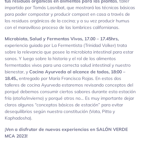
tus residuos orgánicos en alimentos para las plantas
, taller
impartido por Tomás Lasnibat, que mostrará las técnicas básicas
para poder compostar y producir compost en casa a través de
los residuos orgánicos de la cocina; y a su vez producir humus
con el maravilloso proceso de las lombrices californianas.
Microbiota, Salud y Fermentos Vivos, 17.00 – 17.45hrs,
experiencia guiada por La Fermentista (Trinidad Volker) trata
sobre la relevancia que posee la microbiota intestinal para estar
sanos. Y luego sobre la historia y el rol de los alimentos
fermentados vivos para una correcta salud intestinal y nuestro
bienestar, y
Cocina Ayurveda al alcance de todos, 18:00 –
18.45.,
entregado por María Francisca Rojas. En estos dos
talleres de cocina Ayurveda estaremos revisando conceptos del
porqué debemos consumir ciertos sabores durante esta estación
fría (otoño/invierno) y porqué otros no… Es muy importante dejar
claros algunos “conceptos básicos de estación” para evitar
desequilibrios según nuestra constitución (Vata, Pitta y
Kaphadosha).
¡Ven a disfrutar de nuevas experiencias en SALÓN VERDE
MCA 2023!