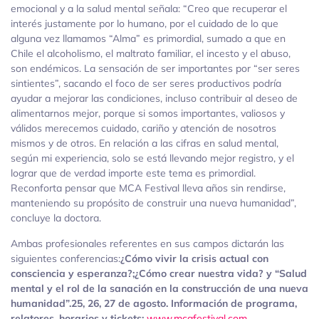
emocional y a la salud mental señala: “Creo que recuperar el
interés justamente por lo humano, por el cuidado de lo que
alguna vez llamamos “Alma” es primordial, sumado a que en
Chile el alcoholismo, el maltrato familiar, el incesto y el abuso,
son endémicos. La sensación de ser importantes por “ser seres
sintientes”, sacando el foco de ser seres productivos podría
ayudar a mejorar las condiciones, incluso contribuir al deseo de
alimentarnos mejor, porque si somos importantes, valiosos y
válidos merecemos cuidado, cariño y atención de nosotros
mismos y de otros. En relación a las cifras en salud mental,
según mi experiencia, solo se está llevando mejor registro, y el
lograr que de verdad importe este tema es primordial.
Reconforta pensar que MCA Festival lleva años sin rendirse,
manteniendo su propósito de construir una nueva humanidad”,
concluye la doctora.
Ambas profesionales referentes en sus campos dictarán las
siguientes conferencias:
¿Cómo vivir la crisis actual con
consciencia y esperanza?;¿Cómo crear nuestra vida? y “Salud
mental y el rol de la sanación en la construcción de una nueva
humanidad”.
25, 26, 27 de agosto. Información de programa,
relatores, horarios y tickets:
www.mcafestival.com
.