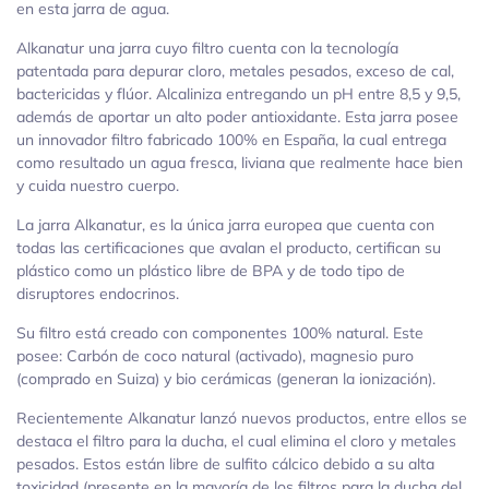
en esta jarra de agua.
Alkanatur una jarra cuyo filtro cuenta con la tecnología
patentada para depurar cloro, metales pesados, exceso de cal,
bactericidas y flúor. Alcaliniza entregando un pH entre 8,5 y 9,5,
además de aportar un alto poder antioxidante. Esta jarra posee
un innovador filtro fabricado 100% en España, la cual entrega
como resultado un agua fresca, liviana que realmente hace bien
y cuida nuestro cuerpo.
La jarra Alkanatur, es la única jarra europea que cuenta con
todas las certificaciones que avalan el producto, certifican su
plástico como un plástico libre de BPA y de todo tipo de
disruptores endocrinos.
Su filtro está creado con componentes 100% natural. Este
posee: Carbón de coco natural (activado), magnesio puro
(comprado en Suiza) y bio cerámicas (generan la ionización).
Recientemente Alkanatur lanzó nuevos productos, entre ellos se
destaca el filtro para la ducha, el cual elimina el cloro y metales
pesados. Estos están libre de sulfito cálcico debido a su alta
toxicidad (presente en la mayoría de los filtros para la ducha del