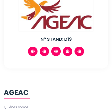
Nº STAND: D19
AGEAC
Quiénes somos