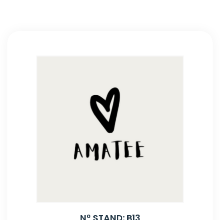
Nº STAND: B13