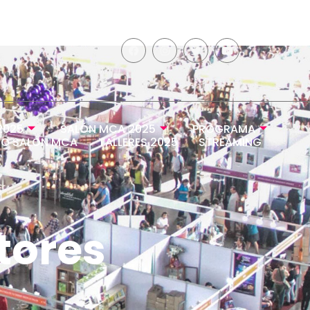
2025
SALÓN MCA 2025
PROGRAMA
O SALÓN MCA
TALLERES 2025
STREAMING
tores