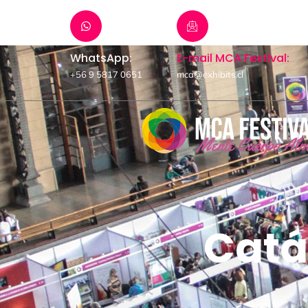
WhatsApp:
E-mail MCA Festival:
+56 9 5817 0651
mca@exhibits.cl
Catá