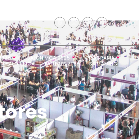
2025
SALÓN MCA 2025
PROGRAMA
O SALÓN MCA
TALLERES 2025
STREAMING
tores