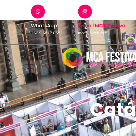
WhatsApp:
E-mail MCA Festival:
+56 9 5817 0651
mca@exhibits.cl
Catá