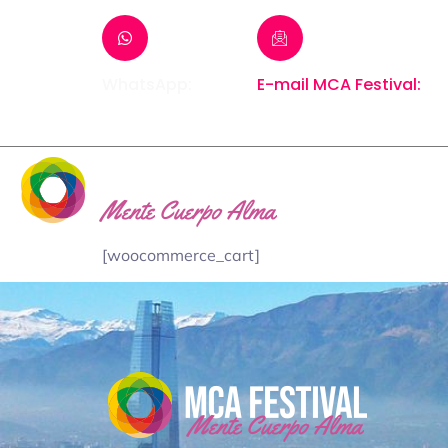
WhatsApp:
E-mail MCA Festival:
+56 9 5817 0651
mca@exhibits.cl
[woocommerce_cart]